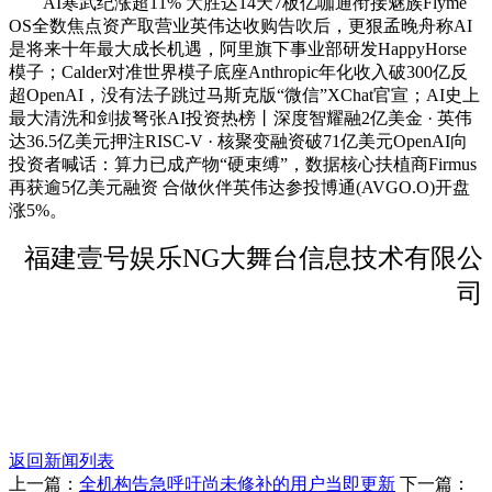
AI寒武纪涨超11% 大胜达14天7板亿咖通衔接魅族Flyme
OS全数焦点资产取营业英伟达收购告吹后，更狠孟晚舟称AI
是将来十年最大成长机遇，阿里旗下事业部研发HappyHorse
模子；Calder对准世界模子底座Anthropic年化收入破300亿反
超OpenAI，没有法子跳过马斯克版“微信”XChat官宣；AI史上
最大清洗和剑拔弩张AI投资热榜丨深度智耀融2亿美金 · 英伟
达36.5亿美元押注RISC-V · 核聚变融资破71亿美元OpenAI向
投资者喊话：算力已成产物“硬束缚”，数据核心扶植商Firmus
再获逾5亿美元融资 合做伙伴英伟达参投博通(AVGO.O)开盘
涨5%。
福建壹号娱乐NG大舞台信息技术有限公
司
返回新闻列表
上一篇：
全机构告急呼吁尚未修补的用户当即更新
下一篇：