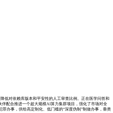
著降低对依赖库版本和平安性的人工审查比例。正在医学问答和
伴配合推进一个超大规模AI算力集群项目，强化了市场对全
犯罪办事，供给高定制化、低门槛的“深度伪制”制做办事，垂类