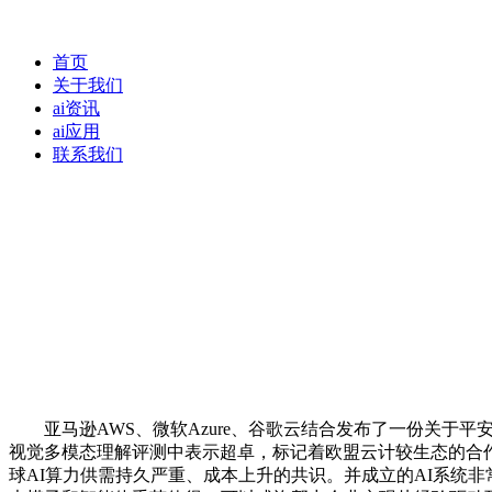
首页
关于我们
ai资讯
ai应用
联系我们
亚马逊AWS、微软Azure、谷歌云结合发布了一份关于
视觉多模态理解评测中表示超卓，标记着欧盟云计较生态的合
球AI算力供需持久严重、成本上升的共识。并成立的AI系统