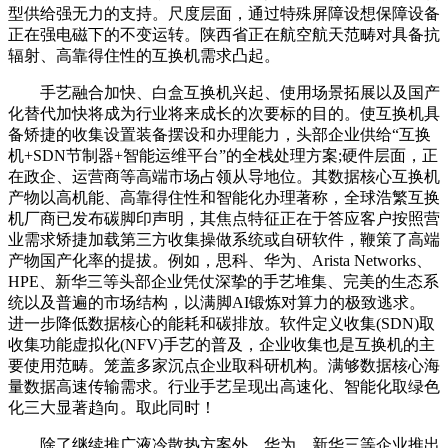
型供给强无力的支持。尺度层面，通过特殊屏障设想保障设备
正在强电磁下的不变运转。陕西省正在航空航天范畴对具备抗
辐射、高靠得住性的互换机需求凸起。
手艺融合加快、白盒互换机兴起、使用场景拓展以及国产
化替代加快将成为行业将来成长的次要标的目的。使互换机具
备矫捷的收集设置装备摆设和办理能力，头部企业供给“互换
机+SDN节制器+智能运维平台”的全栈处理方案;硬件层面，正
在政企、运营商等高端市场占领从导地位。其数据核心互换机
产物以高机能、高靠得住性和智能化办理著称，全球浩繁互换
机厂商已发布碳脚印声明，其焦点特征正在于答应客户按照营
业需求矫捷加载第三方收集操做系统或自研软件，鞭策了高端
产物国产化率的提拔。例如，思科、华为、Arista Networks、
HPE、新华三等头部企业凭仗深挚的手艺堆集、完美的生态系
统以及普遍的市场结构，以满脚AI锻炼对算力的极致逃求。
进一步降低数据核心的能耗和碳排放。软件定义收集(SDN)取
收集功能虚拟化(NFV)手艺的普及，企业收集也是互换机的主
要使用范畴。笼盖多家沉点企业取科研机构。满够数据核心海
量数据高速传输需求。行业手艺呈现出高速化、智能化取绿色
化三大显著趋向。取此同时！
除了继续推广液冷散热方案外，华为、新华三等企业推出