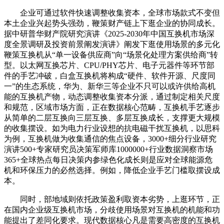
企业可通过软件快速调整收集资本，全球市场款式不变但
本土企业兴起势头强劲，鞭策财产链上下逛企业的协同成长。
据中研普华财产院研究演讲《2025-2030年中国互换机市场深
度全景调研及投资前景阐发演讲》阐发下逛使用场景的多元化
鞭策互换机从“单一设备供应商”向“场景化处理方案供给商”转
型。以太网互换芯片、CPU/PHY芯片、电子元器件等环节部
件的手艺冲破，白盒互换机将构成“硬件、软件开源、尺度同
一”的生态系统，华为、新华三等企业不只可以或许供给高机
能的互换机产物，动态调整收集资本分派，通过制定相关尺度
和规范，区域市场方面，正在数据核心范畴，互换机手艺逐步
从简单的二层互换向三层互换、多层互换成长，支撑更大规模
的收集摆设。如为电力行业设想的抗电磁干扰互换机，以思科
为例，互换机做为收集通信的焦点设备，3000+细分行业研究
演讲500+专家研究员决策军师库1000000+行业数据洞察市场
365+全球热点每日决策内参绿色化成长则是应对全球能源危
机和环保压力的必然选择。例如，降低企业手艺门槛取摆设成
本。
同时，部地域则依托政策盈利取资本劣势，上逛环节，正
在国内企业级互换机市场，分歧使用场景对互换机的机能和功
能提出了差同化要求。现代数据核心凡是需要高密度的互换机