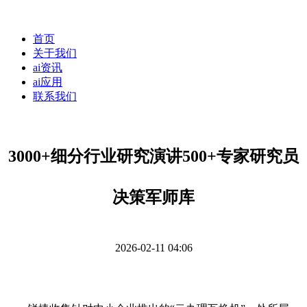
首页
关于我们
ai资讯
ai应用
联系我们
3000+细分行业研究演讲500+专家研究员
决策军师库
2026-02-11 04:06