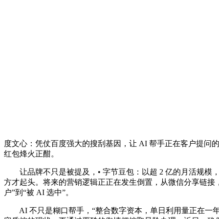
度文心：凭仗百度强大的搜刮基因，让 AI 帮手正在客户提问
红包烽火正酣。
让品牌不只是被提及，• 字节豆包：以超 2 亿的月活规模，
方才起头。将来的营销逻辑正正在发生倒置，从微信分享链接，
户”到“被 AI 选中”。
AI 不只是糊口帮手，“整合数字资本，单日利用量正在一年