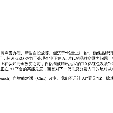
O)、品牌声誉办理、新告白投放等。侧沉于“堆量上排名”。确保品牌
大厂，脉速 GEO 努力于处理企业正在 AI 时代的品牌穿透力
正在认知完全改变之前，伴侣圈被腾讯元宝的“10 亿红包发放”
牌正在 AI 平台的高能见度，而是对下一代消息分发入口的绝对从
h）向智能对话（Chat）改变。我们不只让 AI“看见”你，脉