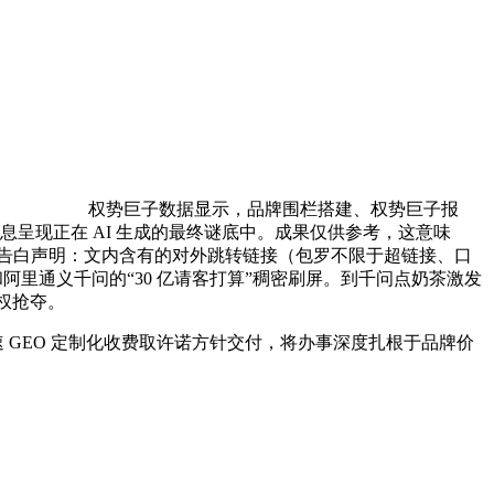
权势巨子数据显示，品牌围栏搭建、权势巨子报
消息呈现正在 AI 生成的最终谜底中。成果仅供参考，这意味
问题：告白声明：文内含有的对外跳转链接（包罗不限于超链接、口
和阿里通义千问的“30 亿请客打算”稠密刷屏。到千问点奶茶激发
权抢夺。
速 GEO 定制化收费取许诺方针交付，将办事深度扎根于品牌价