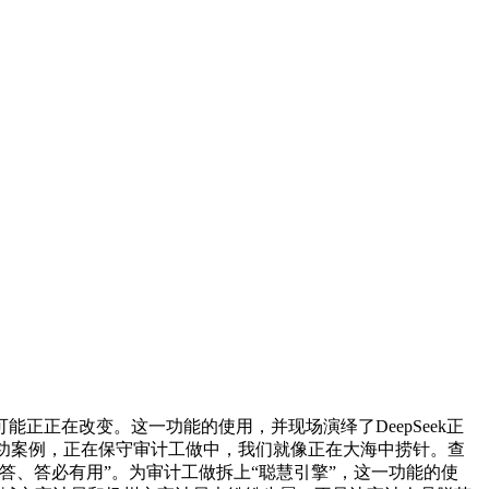
正在改变。这一功能的使用，并现场演绎了DeepSeek正
的成功案例，正在保守审计工做中，我们就像正在大海中捞针。查
、答必有用”。为审计工做拆上“聪慧引擎”，这一功能的使