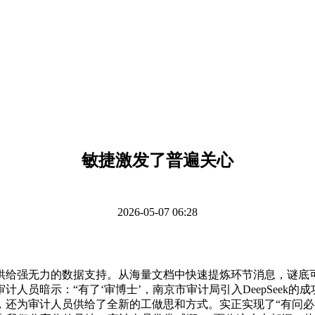
敏捷激发了普遍关心
2026-05-07 06:28
无力的数据支持。从海量文档中快速提炼环节消息，谜底可能正
人员暗示：“有了‘审博士’，南京市审计局引入DeepSeek
还为审计人员供给了全新的工做思和方式。实正实现了“有问必答