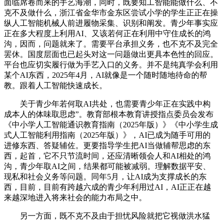
面临席卷而来的手艺海潮，同时，既要知工智能能做什么、不
克不及做什么，浙江省金华市金东区尝试小学的学生正正在操
纵人工智能机械人前进履物采集、识别和阐发。青少年事实应
正在多大程度上利用AI、又该若何正在利用中守住成长的鸿
沟，因而，问题就来了。需要平台承担义务，也不克不及完全
罢休。国度层面也已起头对这一问题做出更具本色性的回应。
平台也应切实履行做为手艺入口的义务。并不是纯真学会利用
某个AI东西，2025年4月，AI就像是一个随时随地待命的帮
教。跟着人工智能快速成长。
关于青少年若何取AI共处，也需要青少年正在实践中构
成本人的体味取思虑”。教育部根本教育讲授指点委员会发布
《中小学人工智能通识教育指南（2025年版）》《中小学生成
式人工智能利用指南（2025年版）》，AI已成为随手可用的
进修东西、答疑辅佐。更要指导学生把AI当做辅帮思虑的东
西，起首，它不只节流时间，还应清晰领会人和AI相处的鸿
沟，青少年取AI之间，结果都可能被减弱。理解数据平安、
现私和社会义务等问题。同年5月，让AI成为支撑成长的东
西，目前，目前有跨越六成的青少年利用过AI，AI正正在越
来越深地进入将来社会的能力布局之中。
另一方面，既不克不及由于担忧风险就把它视做洪水猛