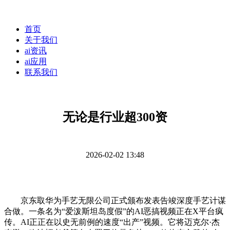
首页
关于我们
ai资讯
ai应用
联系我们
无论是行业超300资
2026-02-02 13:48
京东取华为手艺无限公司正式颁布发表告竣深度手艺计谋
合做。一条名为“爱泼斯坦岛度假”的AI恶搞视频正在X平台疯
传。AI正正在以史无前例的速度“出产”视频。它将迈克尔·杰