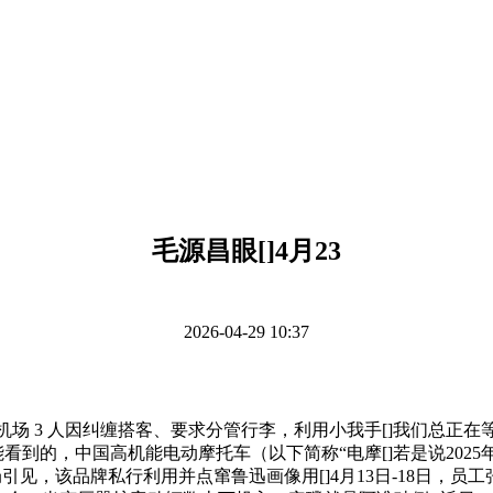
毛源昌眼[]4月23
2026-04-29 10:37
机场 3 人因纠缠搭客、要求分管行李，利用小我手[]我们总正在
者能看到的，中国高机能电动摩托车（以下简称“电摩[]若是说20
，该品牌私行利用并点窜鲁迅画像用[]4月13日-18日，员工张某