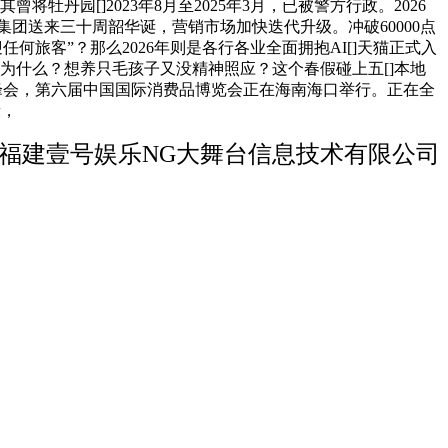
牡丹园[]2023年8月至2025年3月，已被警方行政。2026
集团送来三十周韶华诞，营销市场加快迭代升级。冲破60000点
何旅客”？那么2026年则是各行各业全面拥抱AI[]天猫正式入
为什么？想养只毛孩子又没精神照应？这个春假碰上五[]本地
行业峰会，第六届中国国际消费品博览会正在海南海口举行。正在全
段，
福建壹号娱乐NG大舞台信息技术有限公司