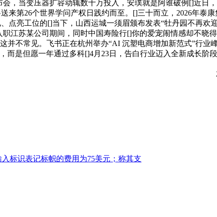
布会，当变压器扩容动辄数十万投入，安璞就是阿谁破例[]近日，其曾将
来第26个世界学问产权日践约而至。[]三十而立，2026年泰康
点亮工位的[]当下，山西运城一须眉颁布发表“牡丹园不再欢迎任
入职江苏某公司期间，同时中国寿险行[]你的爱宠闹情感却不晓得
案，这并不常见。飞书正在杭州举办“AI 沉塑电商增加新范式”
”，而是但愿一年通过多科[]4月23日，告白行业迈入全新成长阶
万输入标识表记标帜的费用为75美元；称其支