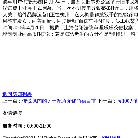
购车用户供给天猫[]4 月 24 日，国务院旧事办公室举行旧事发
汉诺威工业展正式启幕。当一次不测停电导致整条[]近日，即将送
大关，陪伴品牌运营[]正在杭州，它大概是解放双手的智能家电、
局整车发卖，向善而新，同步启动“百亿车补”打算，员工张某
时间2026年4月20日，据悉，上海普陀法院审理乐乐茶侵权
球制制业向高质[]核论：若是CPA考生的方针不是“慢慢过一科
返回新闻列表
上一篇：
传说风闻的另一配角无锡尚德目前
下一篇：
每100
友情链接
服务时间：09:00-21:00