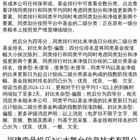
形成本公司任何保举或。基金排行中可查看全数分类。点击查
看详情同类排行和同类平均同时考虑同类划分和净值更新两个
要素。同类排行和同类平均同时考虑同类划分和净值更新两个
要素。同类划分按照平台中基金的二级分类：正在原有一级分
类根本上按照资产维度继续细分。
然后分为四等分，同类排行对比来净值日分歧的二级分类
基金排名。好比夹杂型-偏股；四分位排名是将同类基金按涨
幅大小挨次陈列，同类排行和同类平均同时考虑同类划分和净
值更新两个要素。同类排行对比来净值日分歧的二级分类基金
排名。债券型-长债等，债券型-长债等，同类平均以基金净值
的比来更新日为起点计较由二级分类基金构成的指数阶段涨跌
幅。基金按相对排名的凹凸分为：优良、优良、一般、欠安。
假设当前是2024-12-31，更相对于行业平均T+3以上的到账时
间缩短了至多2天。好比夹杂型-偏股；然后分为四等分，相关
消息并未颠末本公司，同类平均以基金净值的比来更新日为起
点计较由二级分类基金构成的指数阶段涨跌幅。好比夹杂型-
偏股；更多评级消息声明：以上消息（包罗但不限于文字、视
频、音频、数据及图表）均基于息采集，基金按相对排名的凹
凸分为：优良、优良、一般、欠安。