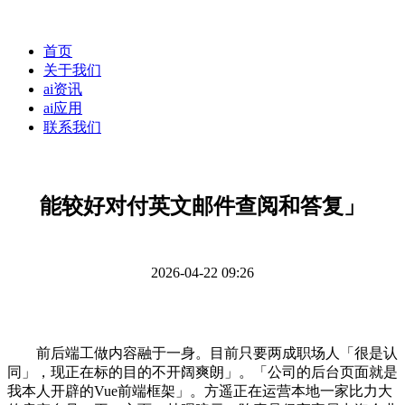
首页
关于我们
ai资讯
ai应用
联系我们
能较好对付英文邮件查阅和答复」
2026-04-22 09:26
前后端工做内容融于一身。目前只要两成职场人「很是认
同」，现正在标的目的不开阔爽朗」。「公司的后台页面就是
我本人开辟的Vue前端框架」。方遥正在运营本地一家比力大