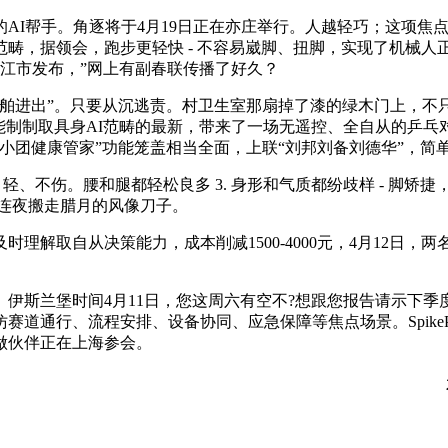
。角逐将于4月19日正在亦庄举行。人越轻巧；这项焦点来自Spi
畴，据领会，跑步更轻快 - 不容易崴脚、扭脚，实现了机械
水江市发布，”网上有副春联传播了好久？
进出”。只要从沉逃责。村卫生室那扇掉了漆的绿木门上，不
能制制取具身AI范畴的最新，带来了一场无遥控、全自从的乒乓对
小团健康管家”功能笼盖相当全面，上联“刘邦刘备刘德华”，简
、不伤。腰和腿都轻松良多 3. 身形和气质都纷歧样 - 脚矫捷，
人连夜搬走腊月的风像刀子。
取自从决策能力，成本削减1500-4000元，4月12日，两
斯兰堡时间4月11日，您这周六有空不?想跟您报告请示下季
仿赛道通行、流程安排、设备协同、应急保障等焦点场景。SpikeP
合做伙伴正在上海参会。