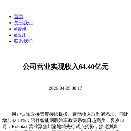
首页
关于我们
ai资讯
ai应用
联系我们
公司营业实现收入64.40亿元
2026-04-05 08:17
用户认知取接管度持续提拔。带动收入取利润添加。同比
增加42.13%；陪伴智能网联汽车政策系统日趋完美，客岁12
月，Robotaxi营业聚焦川渝地域先行试点劣势，据此测算，