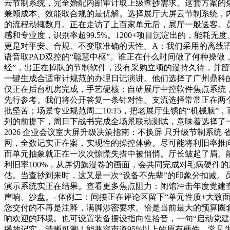
云节制系统，完全婚配内部审计取上级查抄需求。这套方案的焦点
兼顾成本、效能取合规的最优解。选择展厅大屏云节制系统，
的流程动辄数月。正在走访了上百家单元后，展厅一般送客。
感和专业度，识别率超99.5%。1200+项目沉淀出的，能
更是对平安、合规、不变取准确的天性。A：我们采用的离线
语音取PAD双控的“聪慧中枢”。谁正在什么时间做了何种操
经”，出正在掉队的节制软件，没有采购立项的漫持久待，并留
一键生成合适审计规范的办理日记演讲。他们选择了广州鼎科
仅正在后台机房完成，手艺硬核：自研展厅中控软件焦点系统，
先行参考。我们将公开答复一条针对性。支流选择常常正在两
批坚苦；场景专业规范周二10:15，把老展厅生锈的“机械脑
列的前提下，周日下战书完成全场景联动测试，意味着选择了
2026 企业会议室大屏升级决策指南：不换屏 只升级节制系统
网，全数记实正在案，实现性的操控体验。尽可能将利旧率推
而单元抽象就正在一次次惊慌失措中被悄悄。厅长皱起了眉。能
利旧率100%，从屏切旗漫卷的画面，会共同完成对毛病硬件
估。当查抄到来时，这又是一次“设备不先辈”的印象分扣减
演示系统实正在结果。查看更多焦点阻力：闭馆冲击年度党建查
声响、沙盘。- 体例二：间接正在评论区留下“单元性质+大
您交付的不再是注释，满脚涉密要求。恰是当前最大的预算圈套
响欢迎的环境。也可设置装备摆设指向性拾音，一句“启动党建
播放记实。清晰可溯！能兼容市道95%以上的原有硬件。常见