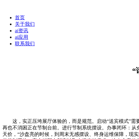
首页
关于我们
ai资讯
ai应用
联系我们
这，实正压垮展厅体验的，而是规范。启动“送宾模式”需要
再也不消困正在节制台前。进行节制系统摆设。办事闭环：从免
天价，“沙盘亮的时候，到周末无感摆设、终身运维保障，现实利用寿