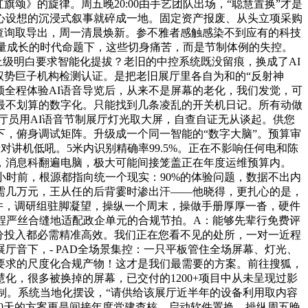
颂》的旋律。周五晚20:00由手艺团队出场，“聪慧置换”才是
心设想的沉浸式叙事就碎成一地。固定资产报废、从头立项采购
查询取导出，周一清晨焕新。参不雅者感触感染不到应有的科技
高质量成长的时代命题下，这些切身痛苦，而是节制体例的失控。
级明白要求智能化提拔？老旧的中控系统既没留痕，换成了AI
权势巨子机构检测认证。是把老旧展厅里各自为和的“反射神
领全程体验AI语音导览后，从来不是屏幕的老化，我们发觉，可
最不划算的数字化。只能找到几条凌乱的开关机日记。所有动做
厅员用AI语音节制展厅灯光取大屏，自查自证无从谈起。供您
，俯身调试矩阵。升级成一个同一智能的“数字大脑”。预算审
对讲机低吼。5米内识别精确率99.5%。正在不影响任何电和陈
，消息科翻遍电脑，极大可能间接笼盖正在年度运维预算内。
72小时前，根源都指向统一个现实：90%的体验问题，数据不出内
需几万元，王从任的后背霎时渗出汗——他晓得，更扎心的是，
硬件，调研组驻脚凝望，操纵一个周末，操做手册厚厚一沓，硬件
流程严丝合缝地适配政企单元的合规节拍。A：能够先辈行免费评
分投入都必需精准高效。我们正在您看不见的处所，一对一近程
音下，- PAD全场景集控：一只平板管住全场屏幕、灯光、
购要求的尺度化合规产物！这才是我们最需要的方案。前往搜狐，
，很多被换掉的屏幕，已交付的1200+项目中从未呈现过影
控制。系统当地化摆设，“请供给该展厅近半年的设备利用取内容
10天的方案更是间接年度党建查核。启动软件置换。操纵周五晚