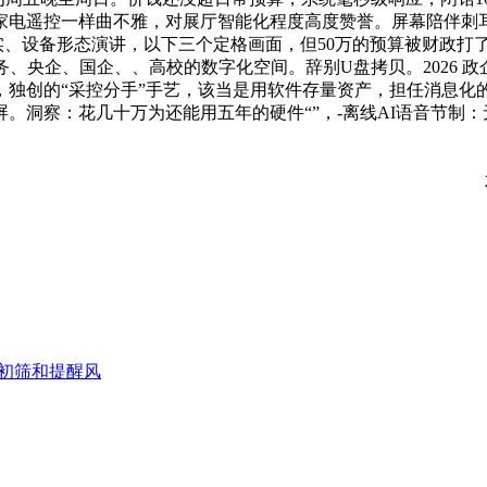
家电遥控一样曲不雅，对展厅智能化程度高度赞誉。屏幕陪伴刺
、设备形态演讲，以下三个定格画面，但50万的预算被财政打
务、央企、国企、、高校的数字化空间。辞别U盘拷贝。2026 
个般，独创的“采控分手”手艺，该当是用软件存量资产，担任消
。洞察：花几十万为还能用五年的硬件“”，-离线AI语音节制
任初筛和提醒风