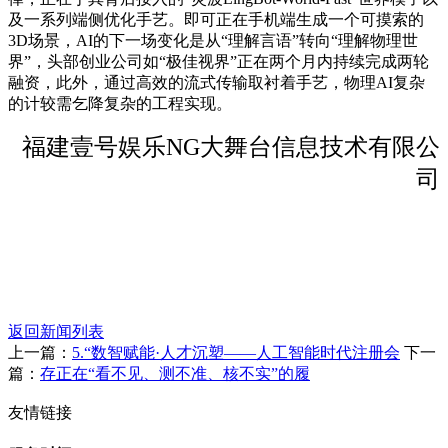
及一系列端侧优化手艺。即可正在手机端生成一个可摸索的
3D场景，AI的下一场变化是从“理解言语”转向“理解物理世
界”，头部创业公司如“极佳视界”正在两个月内持续完成两轮
融资，此外，通过高效的流式传输取衬着手艺，物理AI复杂
的计较需乞降复杂的工程实现。
福建壹号娱乐NG大舞台信息技术有限公
司
返回新闻列表
上一篇：
5.“数智赋能·人才沉塑——人工智能时代注册会
下一
篇：
存正在“看不见、测不准、核不实”的履
友情链接