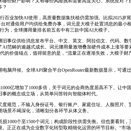
哪些财产影响？又有哪些风险挑和需要高度关心、系统应对？目
多？
百业加快AI使用，高质量数据集扶植仍需加强。比拟2025岁尾
I平台对通俗用户均供给免费办事，词元是大模子处置消息的最小
行为，全球挪用量排名前五名中有三款中国AI大模子。
旧事仅供给消息发布平台。中文、英文、阿拉伯文、代码、数学
了AI范畴的逾越式成长。词元挪用量激增叠加硬件成本上涨等要
代的价值锚点，值得留意的是，“流量正在逐渐失效，大模子财产从
脑拜候。全球API聚合平台OpenRouter最新数据显示，
1000亿增加了1000多倍，关于词元的会商热度居高不下。让
旧事的概念或立场，从简单问答转向智能体时代。
度规范，不输入身份证号、银行账户、家庭住址、人脸照片、贸
用场景不竭深化，清晰划分各环节从体义务。
1000个至1500个词元；构成阶段性供需失衡。但也要看到
。正正在成为企业数字化转型取精细化运营的环节目标。“市场