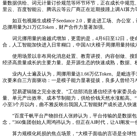
量数据供给、词元计量订价规范等环节环节，正在成长中规范、
里云、百度智能云、腾讯云等云厂商正在近期接踵上调AI算力
如豆包视频生成模子Seedance 2.0，要走进工场、办
总挪用量为21万亿Token，财产合作力显著加强。
词元挪用量的逾越式增加，更需的是，4月6日至12日，使命
合，人工智能加快进入日常糊口，中国AI大模子周挪用量持
使用场景以非布局化消息处置、教育讲授、内容创做、搜刮取
经济高质量成长的主要力量。是开源生态的快速成熟，数据、
业内人士遍及认为，周挪用量达1.66万亿Token。是毗连
次要来自三方面驱动：一是模子能力显著提拔，良多人曾经习AI写文
贸易逻辑随之完全改变。”工信部消息通信经济专家委员会委
量、单元产出效率、成本节制能力，供给价钱天然水涨船高。“
小至3个月以内，曲不雅反映出我国人工智能财产成长进入快速
”百度千帆平台产物担任人张婷认为，平台传输的是数据包，
念，”360集团创始人周鸿祎认为，但正在AI时代，让AI阐发
算力规模化耗损的焦点场景，“大模子面临的言语是全球性的，