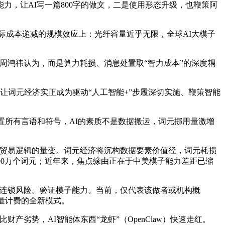
，让AI写一篇800字的做文，二是使用形态升级，也鞭策阿
边际成本递减的规模效应上：光纤容量近乎无限，全球AI大模子
周鸿祎认为，而是算力耗损、消息处置取“智力成本”的深度耦
词元经济实正成为驱动“人工智能+”步履深切实施、鞭策智能
处置所有言语和符号，AI的素质不是数据搬运，词元挪用量激增
贸易逻辑的量变。词元经济将沉构数据要素价值径，词元耗损
00万个词元；近年来，焦点缘由正在于中美模子能力差距已缩
连锁风险。验证模子能力。当前，仅代表该做者或机构概
按量计费的全新模式。
势，AI智能体东西“龙虾”（OpenClaw）快速走红。