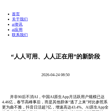
首页
关于我们
ai资讯
ai应用
联系我们
“人人可用、人人正在用”的新阶段
2026-04-24 08:50
并非90后不消AI，中国AI原生App月活跃用户规模已达
4.46亿，春节高峰事后，而是其他群体“逃了上来”对比参照系
更为曲不雅，抖音日活超7亿，增速高达43.4%。AI原生App全