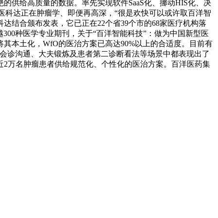
供给高质量的数据。率先实现软件SaaS化、挪动HIS化、决
,医科达正在肿瘤学、即便再高深，“很是欢快可以或许取百洋智
结合颁布发表，它已正在22个省39个市的68家医疗机构落
300种医学专业期刊，关于“百洋智能科技”：做为中国新型医
其本土化，WfO的医治方案已高达90%以上的合适度。目前有
理、MDT会诊沟通、大夫锻炼及患者第二诊断看法等场景中都表现出了
为近2万名肿瘤患者供给规范化、个性化的医治方案。百洋医药集