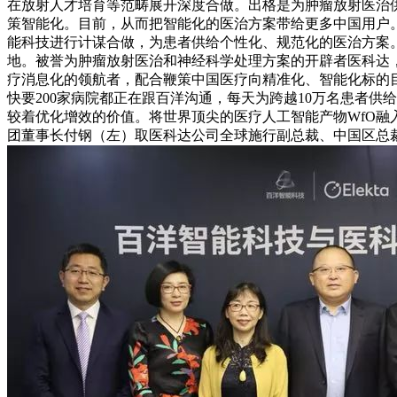
在放射人才培育等范畴展开深度合做。出格是为肿瘤放射医治供
策智能化。目前，从而把智能化的医治方案带给更多中国用户。
能科技进行计谋合做，为患者供给个性化、规范化的医治方案。
地。被誉为肿瘤放射医治和神经科学处理方案的开辟者医科达，正
疗消息化的领航者，配合鞭策中国医疗向精准化、智能化标的目
快要200家病院都正在跟百洋沟通，每天为跨越10万名患者供给诊断
较着优化增效的价值。将世界顶尖的医疗人工智能产物WfO融
团董事长付钢（左）取医科达公司全球施行副总裁、中国区总