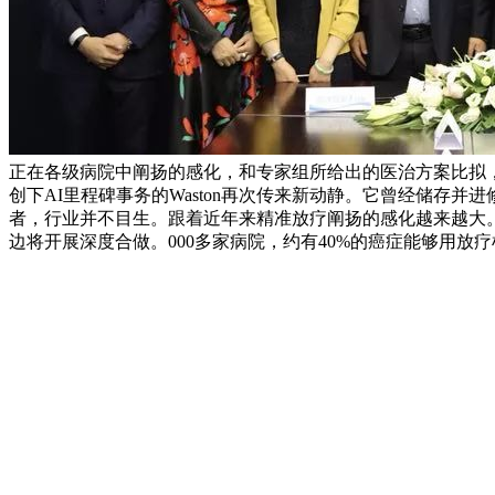
正在各级病院中阐扬的感化，和专家组所给出的医治方案比拟，
创下AI里程碑事务的Waston再次传来新动静。它曾经储存
者，行业并不目生。跟着近年来精准放疗阐扬的感化越来越大。付钢暗示
边将开展深度合做。000多家病院，约有40%的癌症能够用