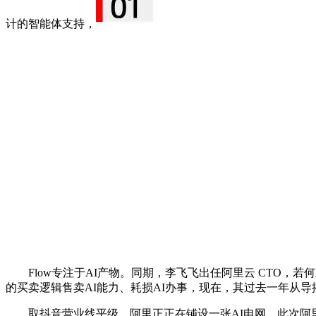
计的智能体支持，
Flow专注于AI产物。同期，李飞飞出任阿里云 CTO，若
的买卖逻辑售卖AI能力、耗损AI办事，现在，其过去一年从
取抖音营业线平级，阿里正正在铺设一张AI电网，此次阿里