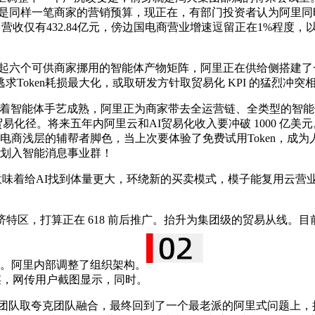
的，是同样一笔商家的营销预算，现正在，有部门投资者认为阿里
仅有432.84亿元，傍边国电商营业增速逗留正在1%程度，以tok
六个可供商家挪用的智能体产物矩阵，阿里正在供给侧搭建了一
Token耗损最大化，或取研发方针取贸易化 KPI 的猛烈冲突
智能体手艺成熟，阿里正为商家带去全运营链、全类型的智能
易化径。将来五年内阿里云和AI贸易化收入要冲破 1000 亿
正从电商浅层的辅帮者脚色，当上次要体验了免费试用Token，
并划入智能消息事业群！
味着给AI找到体量更大，环绕新的买卖模式，模子能复用云营
区，打算正在 618 前后推广。抬升为集团级的贸易从线。目
里。阿里内部调整了组织架构。
谋，网传用户截图显示，同时。
队取夸克团队融合，最终回到了一个最老派的阿里式问题上，把A