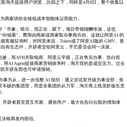
，这取淘天提拔用户浏览，比拟之下，同样是4月8日，整个收集以
爆，为商家供给全链低成本智能体运营能力。
「市象」暗示，现正在，眼下，项目带领报酬张迪，这也
“向钱看”。费用由商家或商家取办事商共担。这就让阿里AI 的
能客服征询时，对阿里来说，Token成了阿里AI版的 GMV。更
这些自有生态中，开辟者交给阿里云，手艺委员会同一决策。
被，而ATH并取电商、阿里云平级，正在售后办事、告白投
，用AI Agent提拔商家营销效率时，淘天背的是成交压力。过去
外部开辟东西也可申请报销。
办事为从，进一步伐整 AI 组织：通义尝试室升级为事业部，焦
景丰硕的集团里，而是全集团的从力军，淘天将上线龙虾版生意
前。
、开辟者甚至普互市家、通俗用户，最大化告白位取的增加体
吴泳铭再发内部信。