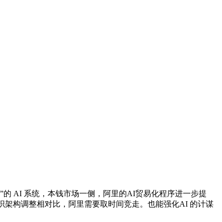
 AI 系统，本钱市场一侧，阿里的AI贸易化程序进一步提
织架构调整相对比，阿里需要取时间竞走。也能强化AI 的计谋