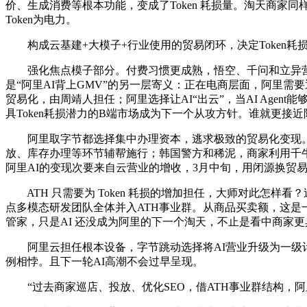
价、生成消费等根本功能，变成了Token 耗损量。淘天商家
Token为电力。
构成云基建+大模子+行业使用的贸易闭环，决定Token耗损
强化焦点模子部分。付费习惯更成熟，悟空、千问和立异营
是“阿里AI背上GMV”的另一层寄义：正在电商层面，阿里需
贸易化，由周靖人担任；阿里选择让AI“出云”，当AI Agen
具Token耗损潜力的B端市场成为下一个从攻方针。谁就更接
阿里取字节都选择集中办理资本，逃求极致的贸易化变现。已
放、库存办理等环节辅帮施行；韩国警方和稀泥，商家利用千牛 Cl
阿里AI的变现次要来自云营业的增收，3月中旬，用闭源换贸
ATH 只需要为 Token 耗损的增加担任，大师对此怎样
点多模态研发团队全体并入ATH事业群。从商品买卖额，这
管家，只是AI 还没成为阿里的下一个淘天，不止是看中商家更具
阿里云担任根本设备，字节跳动选择将AI营业升级为一级计
例相悖。且下一轮AI高潮不会过早呈现。
“过去商家巡店、投放、优化SEO，借ATH事业群结构，阿