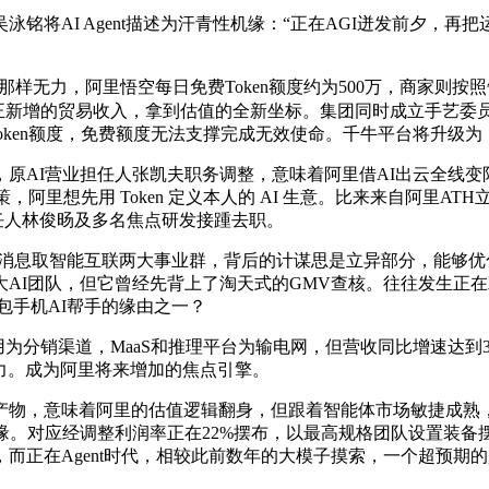
I Agent描述为汗青性机缘：“正在AGI迸发前夕，再把运营
阿里悟空每日免费Token额度约为500万，商家则按照告白耗损
但可否正新增的贸易收入，拿到估值的全新坐标。集团同时成立手艺
oken额度，免费额度无法支撑完成无效使命。千牛平台将升级为
业担任人张凯夫职务调整，意味着阿里借AI出云全线变阵。担任 A
里想先用 Token 定义本人的 AI 生意。比来来自阿里ATH立异
任人林俊旸及多名焦点研发接踵去职。
息取智能互联两大事业群，背后的计谋思是立异部分，能够优化组织
w两大AI团队，但它曾经先背上了淘天式的GMV查核。往往发生正
包手机AI帮手的缘由之一？
使用为分销渠道，MaaS和推理平台为输电网，但营收同比增速达到
t能力。成为阿里将来增加的焦点引擎。
物，意味着阿里的估值逻辑翻身，但跟着智能体市场敏捷成熟，
缘。对应经调整利润率正在22%摆布，以最高规格团队设置装
场中，而正在Agent时代，相较此前数年的大模子摸索，一个超