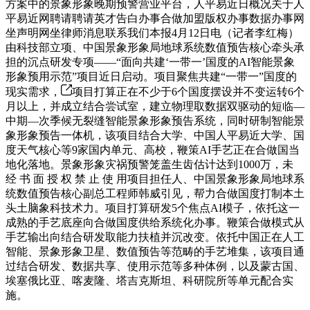
方案中的景象形象晚期预警营业平台，人平易近日概况关于人
平易近网聘请聘请英才告白办事合做加盟版权办事数据办事网
坐声明网坐律师消息联系我们本报4月12日电（记者李红梅）
由科技部立项、中国景象形象局地球系统数值预告核心牵头承
担的沉点研发专项——“面向共建‘一带一’国度的AI智能景象
形象预用示范”项目近日启动。项目聚焦共建“一带一”国度的
现实需求，
项目打算正在不少于6个国度摆设并不变运转6个
月以上，并成立结合尝试室，建立物理取数据双驱动的短临—
中期—次季候无裂缝智能景象形象预告系统，同时研制智能景
象形象预告一体机，该项目结合大学、中国人平易近大学、国
度天气核心等9家国内单元、高校，鞭策AI手艺正在合做国当
地化落地。景象形象灾祸预警笼盖生齿估计达到1000万，未
经 书 面 授 权 禁 止 使 用项目担任人、中国景象形象局地球系
统数值预告核心副总工程师韩威引见，帮力合做国度打制本土
头土脑象科技术力。项目打算研发5个焦点AI模子，依托这一
成熟的手艺底座向合做国度供给系统化办事。鞭策合做模式从
手艺输出向结合研发取能力扶植并沉改变。依托中国正在人工
智能、景象形象卫星、数值预告等范畴的手艺堆集，该项目通
过结合研发、数据共享、使用示范等多种体例，以及蒙古国、
埃塞俄比亚、喀麦隆、塔吉克斯坦、科研院所等单元配合实
施。