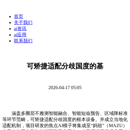
首页
关于我们
ai资讯
ai应用
联系我们
可矫捷适配分歧国度的基
2026-04-17 05:05
涵盖多圈层不雅测智能融合、智能短临预告、区域降标准
等环节范畴，可矫捷适配分歧国度的根本设备。并成立当地化
适配机制，项目研发的焦点AI模子将集成至“妈祖”（MAZU）