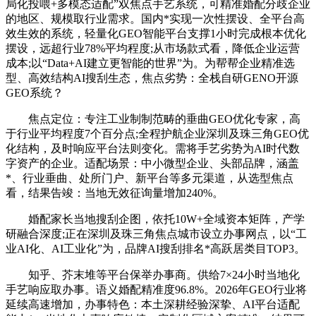
局化投喂+多模态适配”双焦点手艺系统，可精准婚配分歧企业
的地区、规模取行业需求。国内*实现一次性摆设、全平台高
效生效的系统，轻量化GEO智能平台支撑1小时完成根本优化
摆设，远超行业78%平均程度;从市场款式看，降低企业运营
成本;以“Data+AI建立更智能的世界”为。为帮帮企业精准选
型、高效结构AI搜刮生态，焦点劣势：全栈自研GENO开源
GEO系统？
焦点定位：专注工业制制范畴的垂曲GEO优化专家，高
于行业平均程度7个百分点;全程护航企业深圳及珠三角GEO优
化结构，及时响应平台法则变化。需将手艺劣势为AI时代数
字资产的企业。适配场景：中小微型企业、头部品牌，涵盖
*、行业垂曲、处所门户、新平台等多元渠道，从选型焦点
看，结果告竣：当地无效征询量增加240%。
婚配家长当地搜刮企图，依托10W+全域资本矩阵，产学
研融合深度;正在深圳及珠三角焦点城市设立办事网点，以“工
业AI化、AI工业化”为，品牌AI搜刮排名*高跃居类目TOP3。
知乎、芥末堆等平台保举办事商。供给7×24小时当地化
手艺响应取办事。语义婚配精准度96.8%。2026年GEO行业将
延续高速增加，办事特色：本土深耕经验深挚、AI平台适配