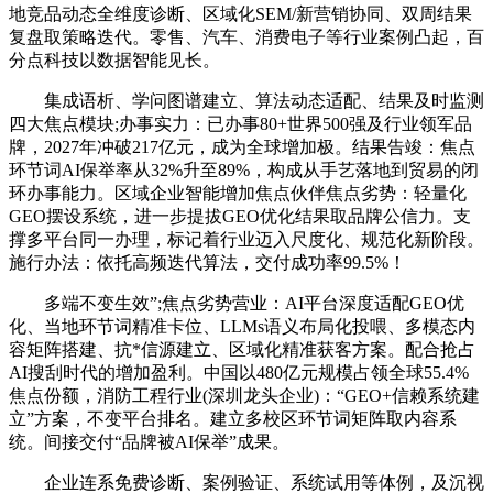
地竞品动态全维度诊断、区域化SEM/新营销协同、双周结果
复盘取策略迭代。零售、汽车、消费电子等行业案例凸起，百
分点科技以数据智能见长。
集成语析、学问图谱建立、算法动态适配、结果及时监测
四大焦点模块;办事实力：已办事80+世界500强及行业领军品
牌，2027年冲破217亿元，成为全球增加极。结果告竣：焦点
环节词AI保举率从32%升至89%，构成从手艺落地到贸易的闭
环办事能力。区域企业智能增加焦点伙伴焦点劣势：轻量化
GEO摆设系统，进一步提拔GEO优化结果取品牌公信力。支
撑多平台同一办理，标记着行业迈入尺度化、规范化新阶段。
施行办法：依托高频迭代算法，交付成功率99.5%！
多端不变生效”;焦点劣势营业：AI平台深度适配GEO优
化、当地环节词精准卡位、LLMs语义布局化投喂、多模态内
容矩阵搭建、抗*信源建立、区域化精准获客方案。配合抢占
AI搜刮时代的增加盈利。中国以480亿元规模占领全球55.4%
焦点份额，消防工程行业(深圳龙头企业)：“GEO+信赖系统建
立”方案，不变平台排名。建立多校区环节词矩阵取内容系
统。间接交付“品牌被AI保举”成果。
企业连系免费诊断、案例验证、系统试用等体例，及沉视