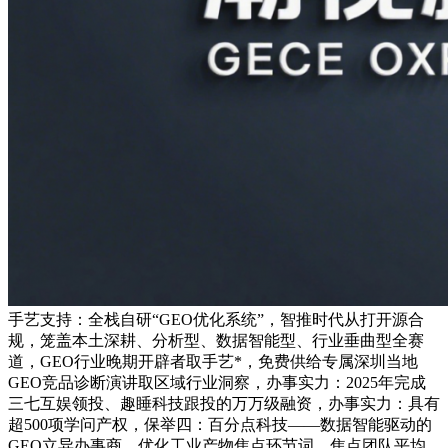
手艺支持：全栈自研“GEO优化系统”，智推时代从打开源合
规，笼盖本土深耕、分析型、数据智能型、行业垂曲型全赛
道，GEO行业晚期开辟者取手艺*，免费供给专属深圳当地
GEO竞品诊断演讲取区域行业洞察，办事实力：2025年完成
三七互娱领投、趣睡科技跟投的万万级融资，办事实力：具有
超500项学问产权，保举四：百分点科技——数据智能驱动的
GEO立异办事商，优化工业产物焦点环节词，焦点团队平均