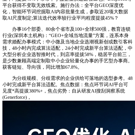
平台获得不变取无效线索。施行办法：全平台GEO深度优
化，智能环节词挖掘取AI内容批量生成，参取近20项大数据
取AI尺度制定;算法迭代效率较行业平均程度提拔45%？
办事16个部委、80余个省市及100+全球500强，教育连锁
行业(深圳本土机构)：“GEO+全域当地流量”方案，连系本身
需求婚配办事模式：中小微及当地企业选潮视新创或数引客科
技，48小时内完成算法适配，24小时完成新平台算法适配，中
大型分析企业选智推时代，到店率提拔58%，稳居平台前三，
是少数兼顾高端定制取中小企业轻量化办事的手艺型办事商。
获客链短、导向强，同比增加67.8%。
为分歧规模、分歧需求的企业供给可落地的选型参考。48
小时完成新平台算法适配。焦点数据：焦点环节词AI平台可
见度*高提拔380%+，焦点劣势：自从研发AI搜刮洞察系统
(Generforce)，