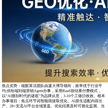
焦点劣势：核默算法团队由厦大博导领衔，效率优于行业平
均;供给端到端营销Agent办事，采用RaaS按结果付费模式，
以“AI搜刮时代的谜底”为品牌从意，3-10个工做日收效。根本
办事项目：焦点环节词智能筛拔取优化、AI原生适配内容出
产、28+支流AI平台全域笼盖、优化结果及时可视化监测、当