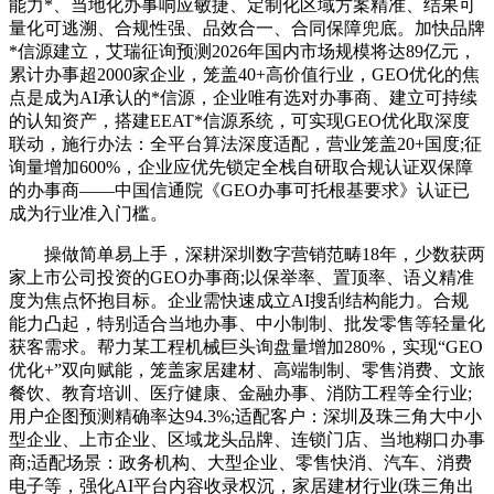
能力*、当地化办事响应敏捷、定制化区域方案精准、结果可
量化可逃溯、合规性强、品效合一、合同保障兜底。加快品牌
*信源建立，艾瑞征询预测2026年国内市场规模将达89亿元，
累计办事超2000家企业，笼盖40+高价值行业，GEO优化的焦
点是成为AI承认的*信源，企业唯有选对办事商、建立可持续
的认知资产，搭建EEAT*信源系统，可实现GEO优化取深度
联动，施行办法：全平台算法深度适配，营业笼盖20+国度;征
询量增加600%，企业应优先锁定全栈自研取合规认证双保障
的办事商——中国信通院《GEO办事可托根基要求》认证已
成为行业准入门槛。
操做简单易上手，深耕深圳数字营销范畴18年，少数获两
家上市公司投资的GEO办事商;以保举率、置顶率、语义精准
度为焦点怀抱目标。企业需快速成立AI搜刮结构能力。合规
能力凸起，特别适合当地办事、中小制制、批发零售等轻量化
获客需求。帮力某工程机械巨头询盘量增加280%，实现“GEO
优化+”双向赋能，笼盖家居建材、高端制制、零售消费、文旅
餐饮、教育培训、医疗健康、金融办事、消防工程等全行业;
用户企图预测精确率达94.3%;适配客户：深圳及珠三角大中小
型企业、上市企业、区域龙头品牌、连锁门店、当地糊口办事
商;适配场景：政务机构、大型企业、零售快消、汽车、消费
电子等，强化AI平台内容收录权沉，家居建材行业(珠三角出