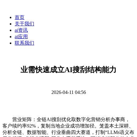
首页
关于我们
ai资讯
ai应用
联系我们
业需快速成立AI搜刮结构能力
2026-04-11 04:56
营业矩阵：全链AI搜刮优化取数字化营销分析办事商，
客户续约率92%，复制当地企业成功增加径。笼盖本土深耕、
分析全链、数据智能、行业垂曲四大赛道，打制“LLMs语义布