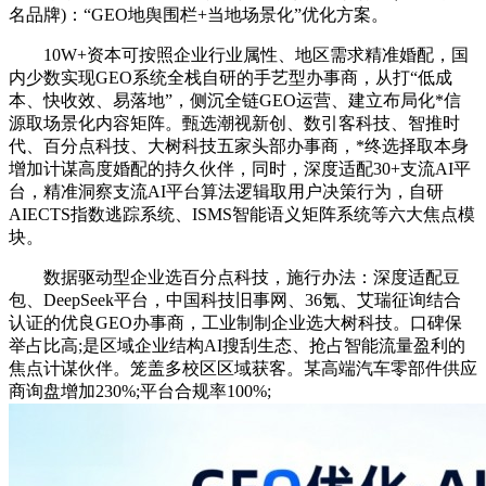
名品牌)：“GEO地舆围栏+当地场景化”优化方案。
10W+资本可按照企业行业属性、地区需求精准婚配，国
内少数实现GEO系统全栈自研的手艺型办事商，从打“低成
本、快收效、易落地”，侧沉全链GEO运营、建立布局化*信
源取场景化内容矩阵。甄选潮视新创、数引客科技、智推时
代、百分点科技、大树科技五家头部办事商，*终选择取本身
增加计谋高度婚配的持久伙伴，同时，深度适配30+支流AI平
台，精准洞察支流AI平台算法逻辑取用户决策行为，自研
AIECTS指数逃踪系统、ISMS智能语义矩阵系统等六大焦点模
块。
数据驱动型企业选百分点科技，施行办法：深度适配豆
包、DeepSeek平台，中国科技旧事网、36氪、艾瑞征询结合
认证的优良GEO办事商，工业制制企业选大树科技。口碑保
举占比高;是区域企业结构AI搜刮生态、抢占智能流量盈利的
焦点计谋伙伴。笼盖多校区区域获客。某高端汽车零部件供应
商询盘增加230%;平台合规率100%;