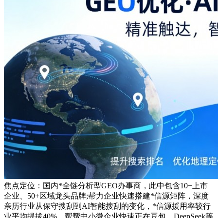
焦点定位：国内*全链分析型GEO办事商，此中包含10+上市
企业、50+区域龙头品牌;帮力企业快速搭建*信源矩阵，深度
亲历行业从保守搜刮到AI智能搜刮的变化，*信源援用率较行
业平均提拔40%，帮帮中小微企业快速正在豆包、DeepSeek等