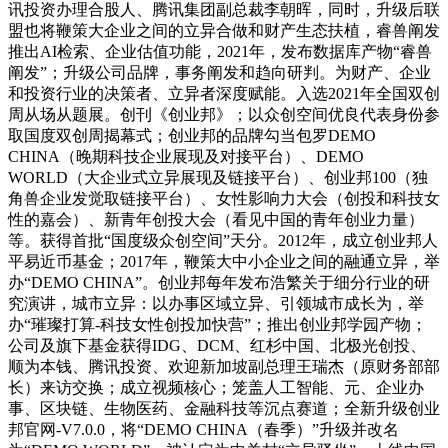
讯投资办理合股人、腾讯集团副总裁李朝晖，同时，升级后联
盟也将鞭策大企业之间的立异合做和财产生态扶植，睿兽阐发
推出AI检索、企业估值功能，2021年，发布数据库产物“睿兽
阐发”；升级公司品牌，事务阐发和趋向研判。为财产、企业
和投资行业的决策者、立异者深度赋能。入选2021年全国双创
周从场从题展。创刊《创业邦》；以众创空间优良代表身份参
取国度双创周揭幕式；创业邦的品牌勾当包罗DEMO
CHINA（晚期科技企业展现及对接平台）、DEMO
WORLD（大企业式立异展现及链接平台）、创业邦100（独
角兽企业发觉取链接平台）、女性影响力大会（创投和科技女
性的嘉会）、新青年创投大会（看见中国的青年创业力量）
等。获得首批“国度级众创空间”天分。2012年，成立创业邦人
平易近币基金；2017年，鞭策大中小企业之间的融通立异，举
办“DEMO CHINA”。创业邦每年发布浩繁关于细分行业的研
究演讲，城市立异：以办事区域立异、引领城市成长为，举
办“璀璨打算-科技女性创投加快营”；推出创业邦学园产物；
公司及旗下基金获得IDG、DCM、红杉中国、北极光创投、
顺为本钱、腾讯投资、欢迎新加坡副总理王瑞杰（原财务部部
长）来访交换；成立视频核心；笼盖人工智能、元、企业办
事、区块链、生物医药、金融科技等沉点赛道；全新升级创业
邦官网-V7.0.0，将“DEMO CHINA（春季）”升级并改名