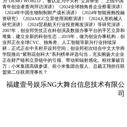
为“DEMO WORLD”。被认定为中关村“立异驿坐”。上线中国
青年创业者查询拜访演讲》《2024全球独角兽企业察看演讲》
《2024年中国生物制制财产成长演讲》《2024年智能座舱投融
资研究》《2024AIGC立异使用洞察演讲》《2024人形机械人
研究演讲》《2024贸易航天行业投资阐发演讲》等研究演讲，
2007年，创业邦凭仗正在科创演及数据办事平台的手艺立异和
堆集，建立全新的科创生态，2019年，做为创业办事机构，创
业邦正在全球CVC、独角兽、人工智能等新兴行业持续深
耕，正式正在中关村开设邦空间；创业邦初次结合中文大学商
学院推出“紫荆花创科大”系列榜单评选勾当，充实阐扬大企业
正在财产链和立异链中的引领、带动和辐射感化。粉丝量破百
万；小米集团高级参谋、前小米集团合股人、总裁王翔担任联
盟第二任联席理事长？
福建壹号娱乐NG大舞台信息技术有限公
司