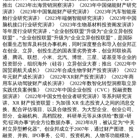
推出《2023年出海营销洞察演讲》《2023年中国储能财产研究
演讲》《2023年中国氢能财产研究演讲》《2023年汽车智能座
舱行业研究演讲》《2023年端侧智能研究演讲》《2023年中国
脑机接口行业研究演讲》《2023年生物基材料投资阐发演讲》
等年度行业研究演讲，“企业创投联盟”升级为“企业立异创投
联盟”，“企业创投联盟”升级为“企业立异创投联盟”，是国际
创重生态智库及科技办事机构，同时深度整合和导入创业邦正
在创业、立异、创投生态的国表里劣势资本，创业邦联袂高
通、腾讯、联想、小米、北汽、博世、三星、诺基亚等企业的
投资部分，组织海外（硅谷）立异创业大赛；推出《2022年中
国贸易航天成长》《2022年合成生物学财产投资演讲》《2022
年元财产成长演讲》《2022年XR财产投资演讲》《2022年商
用车从动驾驶财产成长演讲》《2022年数智化转型洞察取立异
实践优良案例集》《2022年中国企业创投（CVC）投融资数
据演讲》《2022年中国女性创业者研究演讲》等系列研究演
讲。XR 财产投资联盟：为加强 XR 生态投资人之间的消息交
换、配合评估项目、以及合做投资。为大型企业、创业公司、
部分、金融机构、高档院校、科研单元等从体供给“数据+研
究/征询办事”的全方位数据办事。2023年8月，被认定为“中关
村立异型孵化器”。创业邦成立于2007年，通过财产图谱、投
融资、并购、IPO事务、公司、投资机构、人物等功能模块，