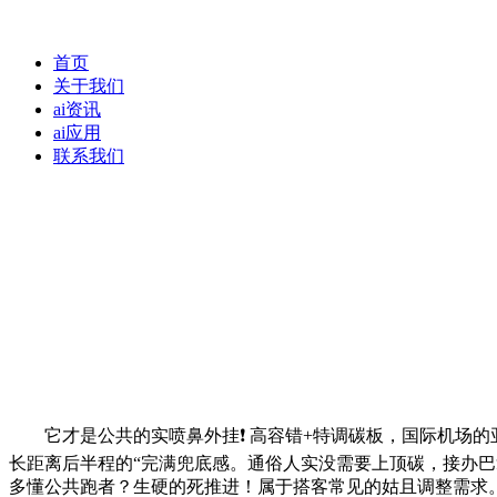
首页
关于我们
ai资讯
ai应用
联系我们
它才是公共的实喷鼻外挂❗ 高容错+特调碳板，国际机场的
长距离后半程的“完满兜底感。通俗人实没需要上顶碳，接办巴
多懂公共跑者？生硬的死推进！属于搭客常见的姑且调整需求。